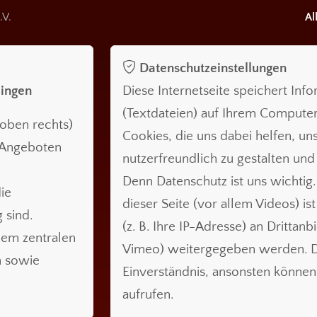
.V.
Al
Datenschutzeinstellungen
lingen
Diese Internetseite speichert Inf
(Textdateien) auf Ihrem Compute
oben rechts)
Cookies, die uns dabei helfen, uns
n Angeboten
nutzerfreundlich zu gestalten und
Denn Datenschutz ist uns wichtig.
ie
dieser Seite (vor allem Videos) is
 sind.
(z. B. Ihre IP-Adresse) an Drittanb
nem zentralen
Vimeo) weitergegeben werden. Da
n sowie
Einverständnis, ansonsten können 
aufrufen.