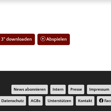
 3" downloaden
Abspielen
News abonnieren
Intern
Presse
Impressum
Datenschutz
AGBs
Unterstützen
Kontakt
Fac