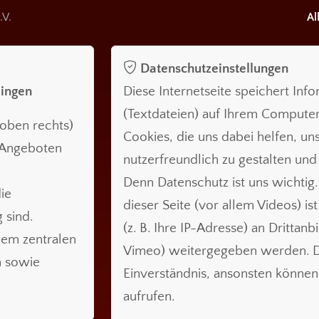
.V.
Al
Datenschutzeinstellungen
lingen
Diese Internetseite speichert Inf
(Textdateien) auf Ihrem Compute
oben rechts)
Cookies, die uns dabei helfen, uns
n Angeboten
nutzerfreundlich zu gestalten und
Denn Datenschutz ist uns wichtig.
ie
dieser Seite (vor allem Videos) is
 sind.
(z. B. Ihre IP-Adresse) an Drittanb
nem zentralen
Vimeo) weitergegeben werden. Da
n sowie
Einverständnis, ansonsten können 
aufrufen.