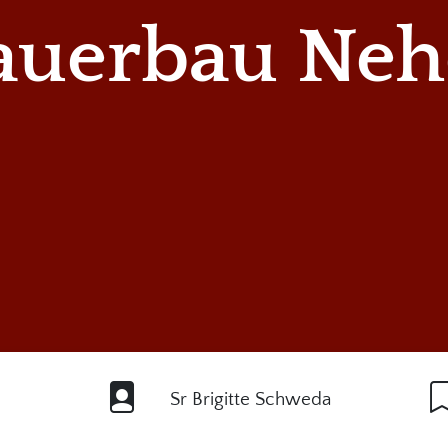
auerbau Neh
Sr Brigitte Schweda