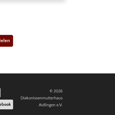
ielen
© 2026
Diakonissenmutterhaus
ebook
Aidlingen e.V.