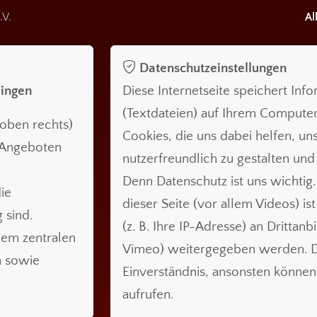
.V.
Al
Datenschutzeinstellungen
lingen
Diese Internetseite speichert Inf
(Textdateien) auf Ihrem Compute
oben rechts)
Cookies, die uns dabei helfen, uns
n Angeboten
nutzerfreundlich zu gestalten und
Denn Datenschutz ist uns wichtig.
ie
dieser Seite (vor allem Videos) is
 sind.
(z. B. Ihre IP-Adresse) an Drittanb
nem zentralen
Vimeo) weitergegeben werden. Da
n sowie
Einverständnis, ansonsten können 
aufrufen.