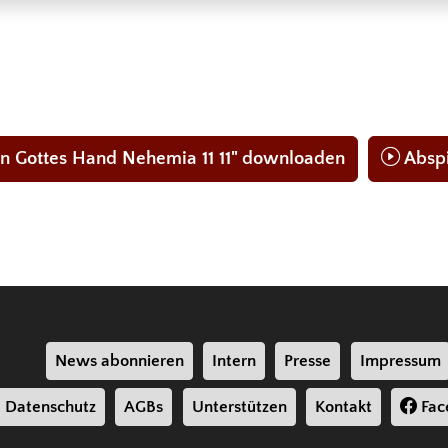
n Gottes Hand Nehemia 11 11" downloaden
Absp
News abonnieren
Intern
Presse
Impressum
Datenschutz
AGBs
Unterstützen
Kontakt
Fac