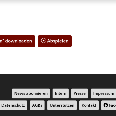
rin" downloaden
Abspielen
News abonnieren
Intern
Presse
Impressum
Datenschutz
AGBs
Unterstützen
Kontakt
Fac