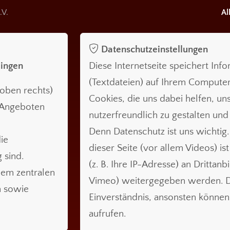
.V.
Al
Datenschutzeinstellungen
lingen
Diese Internetseite speichert Inf
(Textdateien) auf Ihrem Compute
oben rechts)
Cookies, die uns dabei helfen, uns
n Angeboten
nutzerfreundlich zu gestalten und
Denn Datenschutz ist uns wichtig.
ie
dieser Seite (vor allem Videos) is
 sind.
(z. B. Ihre IP-Adresse) an Drittanb
nem zentralen
Vimeo) weitergegeben werden. Da
n sowie
Einverständnis, ansonsten können 
aufrufen.