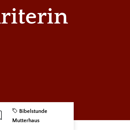
riterin
Bibelstunde
Mutterhaus