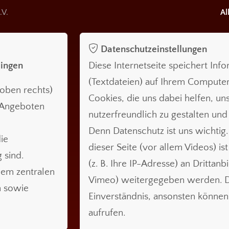
.V.
Al
Datenschutzeinstellungen
lingen
Diese Internetseite speichert Inf
(Textdateien) auf Ihrem Compute
oben rechts)
Cookies, die uns dabei helfen, uns
n Angeboten
nutzerfreundlich zu gestalten und
Denn Datenschutz ist uns wichtig.
ie
dieser Seite (vor allem Videos) is
 sind.
(z. B. Ihre IP-Adresse) an Drittanb
nem zentralen
Vimeo) weitergegeben werden. Da
n sowie
Einverständnis, ansonsten können 
aufrufen.