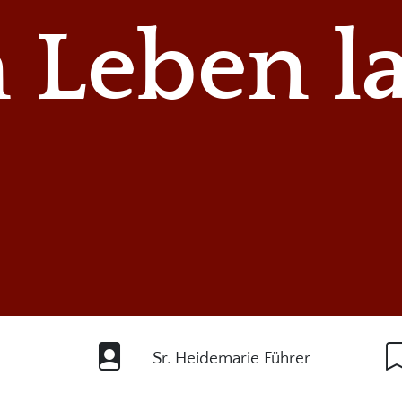
 Leben l
Sr. Heidemarie Führer