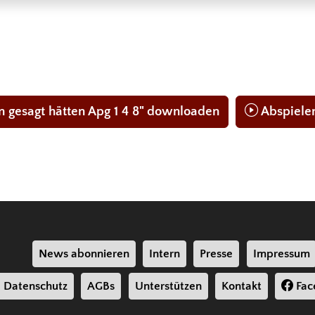
 gesagt hätten Apg 1 4 8" downloaden
Abspiele
News abonnieren
Intern
Presse
Impressum
Datenschutz
AGBs
Unterstützen
Kontakt
Fac