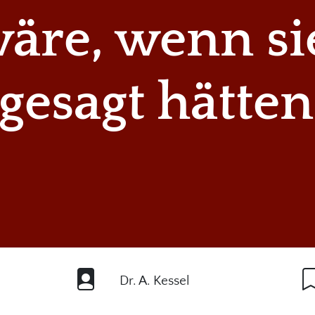
äre, wenn si
gesagt hätten
Dr. A. Kessel