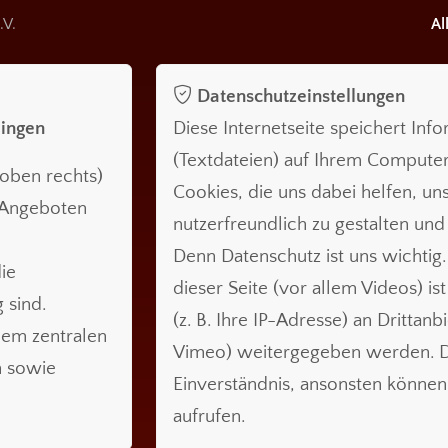
.V.
Al
Datenschutzeinstellungen
lingen
Diese Internetseite speichert Inf
(Textdateien) auf Ihrem Compute
oben rechts)
Cookies, die uns dabei helfen, uns
n Angeboten
nutzerfreundlich zu gestalten und
Denn Datenschutz ist uns wichtig.
ie
dieser Seite (vor allem Videos) is
 sind.
(z. B. Ihre IP-Adresse) an Drittanb
nem zentralen
Vimeo) weitergegeben werden. Da
n sowie
Einverständnis, ansonsten können 
aufrufen.