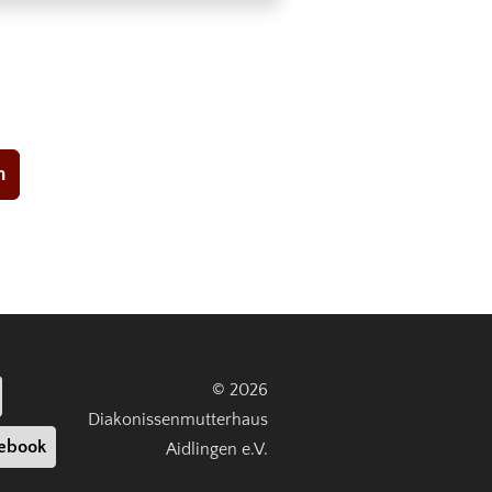
n
© 2026
Diakonissenmutterhaus
ebook
Aidlingen e.V.