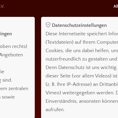
.V.
Al
Datenschutzeinstellungen
lingen
Diese Internetseite speichert Inf
(Textdateien) auf Ihrem Compute
oben rechts)
Cookies, die uns dabei helfen, uns
n Angeboten
nutzerfreundlich zu gestalten und
Denn Datenschutz ist uns wichtig.
ie
dieser Seite (vor allem Videos) is
 sind.
(z. B. Ihre IP-Adresse) an Drittanb
nem zentralen
Vimeo) weitergegeben werden. Da
n sowie
Einverständnis, ansonsten können 
aufrufen.