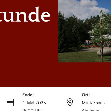
tunde
Ende:
Ort:
4. Mai 2025
Mutterhaus
15:00 Uhr
Aidlingen