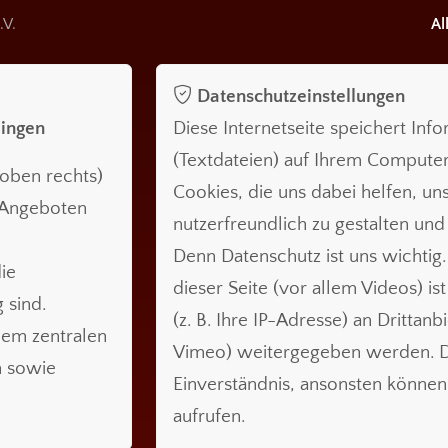
.V.
Al
Datenschutzeinstellungen
lingen
Diese Internetseite speichert Inf
(Textdateien) auf Ihrem Compute
oben rechts)
Cookies, die uns dabei helfen, uns
n Angeboten
nutzerfreundlich zu gestalten und
Denn Datenschutz ist uns wichtig.
ie
dieser Seite (vor allem Videos) is
 sind.
(z. B. Ihre IP-Adresse) an Drittanb
nem zentralen
Vimeo) weitergegeben werden. Da
n sowie
Einverständnis, ansonsten können 
aufrufen.