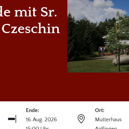
e mit Sr.
 Czeschin
Ende:
Ort:
16. Aug. 2026
Mutterhaus
15:00 Uhr
Aidlingen