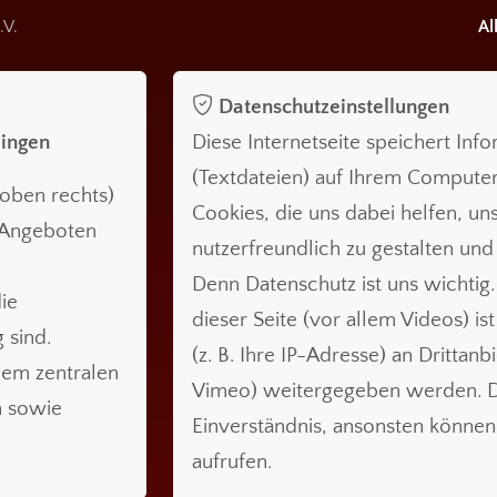
.V.
Al
Datenschutzeinstellungen
lingen
Diese Internetseite speichert Inf
(Textdateien) auf Ihrem Compute
oben rechts)
Cookies, die uns dabei helfen, uns
n Angeboten
nutzerfreundlich zu gestalten und
Denn Datenschutz ist uns wichtig.
ie
dieser Seite (vor allem Videos) is
 sind.
(z. B. Ihre IP-Adresse) an Drittanb
nem zentralen
Vimeo) weitergegeben werden. Da
n sowie
Einverständnis, ansonsten können 
aufrufen.