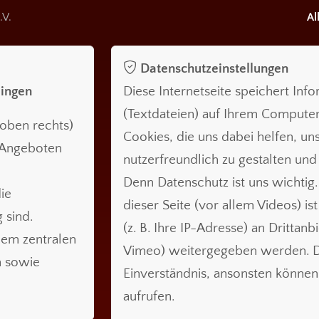
.V.
Al
Datenschutzeinstellungen
lingen
Diese Internetseite speichert Inf
(Textdateien) auf Ihrem Compute
oben rechts)
Cookies, die uns dabei helfen, uns
n Angeboten
nutzerfreundlich zu gestalten und
Denn Datenschutz ist uns wichtig.
ie
dieser Seite (vor allem Videos) is
 sind.
(z. B. Ihre IP-Adresse) an Drittanb
nem zentralen
Vimeo) weitergegeben werden. Da
n sowie
Einverständnis, ansonsten können 
aufrufen.