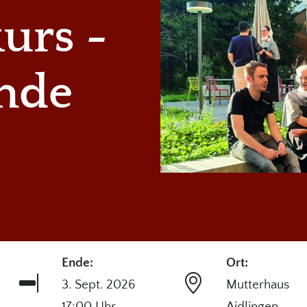
urs -
nde
Ende:
Ort:
3. Sept. 2026
Mutterhaus
17:00 Uhr
Aidlingen