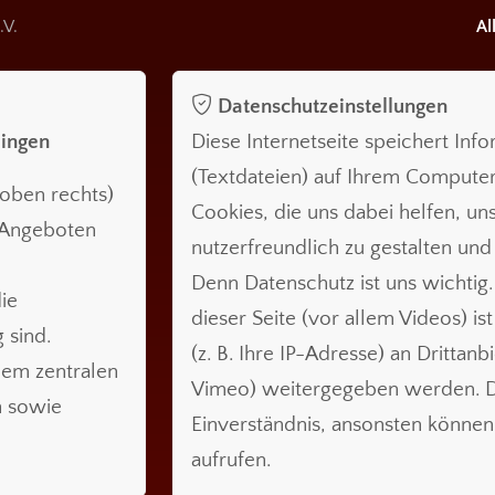
.V.
Al
Datenschutzeinstellungen
lingen
Diese Internetseite speichert Inf
(Textdateien) auf Ihrem Compute
oben rechts)
Cookies, die uns dabei helfen, uns
n Angeboten
nutzerfreundlich zu gestalten und
Denn Datenschutz ist uns wichtig.
ie
dieser Seite (vor allem Videos) is
 sind.
(z. B. Ihre IP-Adresse) an Drittanb
nem zentralen
Vimeo) weitergegeben werden. Da
n sowie
Einverständnis, ansonsten können 
aufrufen.