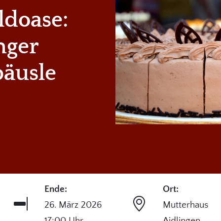
ldoase:
nger
päusle
Ende:
Ort:
26. März 2026
Mutterhaus
17:00 Uhr
Aidlingen