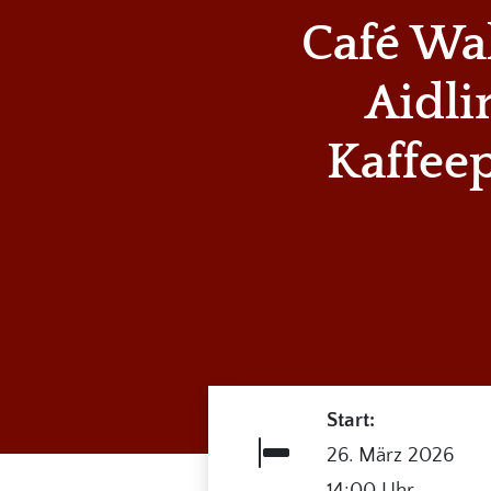
Café Wa
Aidli
Kaffee
Start:
26. März 2026
14:00 Uhr