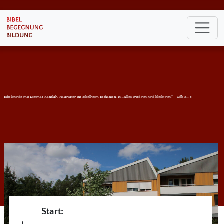
Bibelstunde mit Dietmar Kamlah, Hausvater im Bibelheim Bethanien, zu „Alles wird neu und bleibt neu“ – Offb 21, 5
Start: