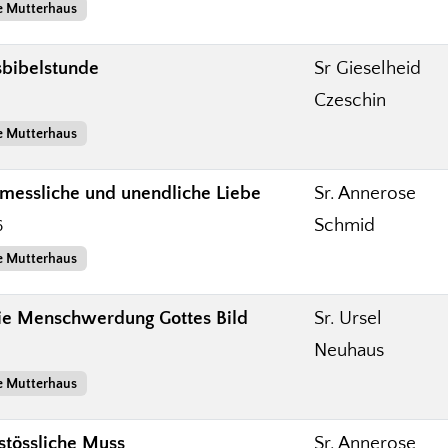
e Mutterhaus
bibelstunde
Sr Gieselheid
Czeschin
e Mutterhaus
rmessliche und unendliche Liebe
Sr. Annerose
Schmid
6
e Mutterhaus
die Menschwerdung Gottes Bild
Sr. Ursel
Neuhaus
e Mutterhaus
tössliche Muss
Sr. Annerose