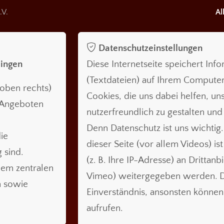
.V.
Al
Datenschutzeinstellungen
lingen
Diese Internetseite speichert Inf
(Textdateien) auf Ihrem Compute
oben rechts)
Cookies, die uns dabei helfen, uns
n Angeboten
nutzerfreundlich zu gestalten und
Denn Datenschutz ist uns wichtig.
ie
dieser Seite (vor allem Videos) is
 sind.
(z. B. Ihre IP-Adresse) an Drittanb
nem zentralen
Vimeo) weitergegeben werden. Da
n sowie
Einverständnis, ansonsten können 
aufrufen.