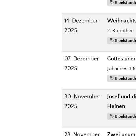
Bibelstund
14. Dezember
Weihnachts
2025
2. Korinther
Bibelstund
07. Dezember
Gottes une
2025
Johannes 3,1
Bibelstund
30. November
Josef und 
2025
Heinen
Bibelstund
23. November
Zwei unums