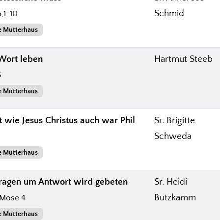
Schmid
5,1-10
e Mutterhaus
 Wort leben
Hartmut Steeb
6
e Mutterhaus
t wie Jesus Christus auch war Phil
Sr. Brigitte
Schweda
e Mutterhaus
 Fragen um Antwort wird gebeten
Sr. Heidi
Butzkamm
1.Mose 4
e Mutterhaus